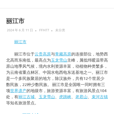
Skip
说
to
content
丽江市
走
2024 年 6 月 11 日
FFM77
未分类
就
丽江市
走
丽江市位于
云贵高原
与
青藏高原
的连接部位，地势西
的
北高而东南低，最高点为
玉龙雪山
主峰，属低纬暖温带高
原山地季风气候，境内水利资源丰富，动植物种类繁多，
旅
为云南省重点林区、中国水电西电东送基地之一。丽江市
是一个多民族聚居的地方，除汉族外，共有12个世居少
行
数民族，22种少数民族。
丽江市是全国唯一同时拥有三
项
世界遗产
的地级市，旅游资源丰富，有旅游风景点104
处，有
丽江古城
、
玉龙雪山
、
虎跳峡
、
老君山
、
束河古镇
等知名旅游景点。