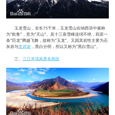
玉龙雪山，全长75千米，玉龙雪山在纳西语中被称
为“欧鲁”，意为“天山”。其十三座雪峰连绵不绝，宛若一
条“巨龙”腾越飞舞，故称为“玉龙”。又因其岩性主要为石
灰岩与
玄武岩
，黑白分明，所以又称为“黑白雪山”。
三、
三江并流风景名胜区