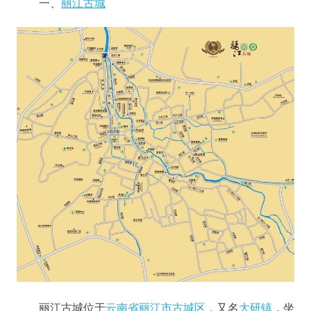
一、
丽江古城
丽江古城位于
云南省
丽江市
古城区
，又名
大研镇
，坐