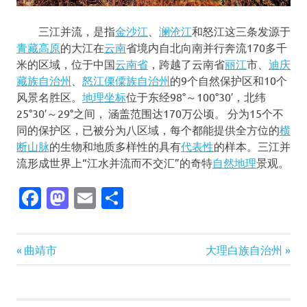
三江并流，是指
金沙江
、
澜沧江
和怒江这三条发源于
青藏高原
的大江在
云南
省境内自北向南并行奔流170多千
米的区域，位于中国
云南省
，跨越了云南省
丽江
市、
迪庆
藏族自治州
、
怒江傈僳族自治州
的9个自然保护区和10个
风景名胜区。
地理坐标
位于东经98°～100°30′，北纬
25°30′～29°之间，
涵盖范围达170万公顷。
分为15个不
同的保护区，已被分为八区域，每个都能提供全方位的
横
断山脉
的生物和地质多样性的具有
代表性
的样本。三江并
流形成世界上“江水并流而不交汇”的奇特
自然地理
景观。
Facebook
Mastodon
Email
分
享
Previous
Next
文
曲靖市
大理白族自治州
Post:
Post:
章