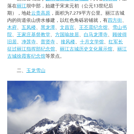
落在
丽江
坝中部，始建于宋末元初（公元13世纪后
期），地处
云贵高原
，面积为7.279平方公里。丽江古城
内的街道依山傍水修建，以红色角砾岩铺就，有
四方街
、
木府
、
五凤楼
、
黑龙潭
、
文昌宫
、
王丕震纪念馆
、
雪山书
院
、
王家庄基督教堂
、
方国瑜故居
、
白马龙潭寺
、
顾彼得
旧居
、
净莲寺
、
普贤寺
、
接风楼
、
十月文学馆
、
红军长
征过丽江指挥部纪念馆
、
丽江古城历史文化展示馆
、
丽江
古城徐霞客纪念馆
等景点。
二、
玉龙雪山