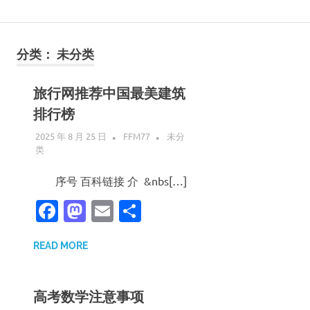
Skip
说
to
content
分类：
未分类
走
就
旅行网推荐中国最美建筑
排行榜
走
2025 年 8 月 25 日
FFM77
未分
类
的
序号 百科链接 介 &nbs[…]
旅
Facebook
Mastodon
Email
分
行
享
READ MORE
高考数学注意事项