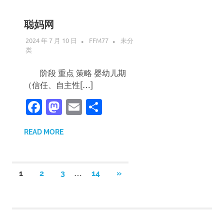
聪妈网
2024 年 7 月 10 日
FFM77
未分
类
阶段 重点 策略 婴幼儿期
（信任、自主性[…]
Facebook
Mastodon
Email
分
享
READ MORE
文
…
NEXT
1
2
3
14
»
POSTS
章
分