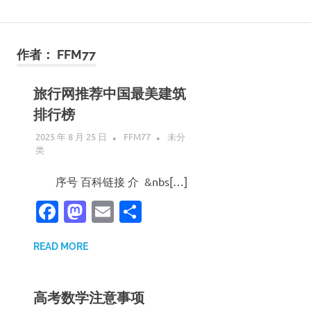
Skip
说
to
content
作者：
FFM77
走
就
旅行网推荐中国最美建筑
排行榜
走
2025 年 8 月 25 日
FFM77
未分
类
的
序号 百科链接 介 &nbs[…]
旅
Facebook
Mastodon
Email
分
行
享
READ MORE
高考数学注意事项