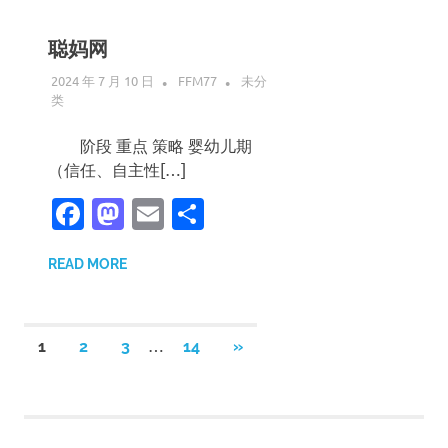
聪妈网
2024 年 7 月 10 日
FFM77
未分
类
阶段 重点 策略 婴幼儿期
（信任、自主性[…]
Facebook
Mastodon
Email
分
享
READ MORE
文
…
NEXT
1
2
3
14
»
POSTS
章
分