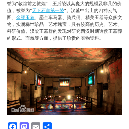
誉为“敦煌前之敦煌”，王后陵以其庞大的规模及非凡的价
值，被誉为“
天下石室第一陵
”。汉墓中出土的四神云气
图、
金缕玉衣
、鎏金车马器、骑兵俑、精美玉器等众多文
物，实属稀世珍品，艺术瑰宝，具有较高的历史、艺术、
科研价值。汉梁王墓群的发现对研究西汉时期诸侯王墓葬
的形式、面貌等方面，提供了珍贵的实物资料。
Facebook
Mastodon
Email
分