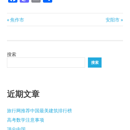
享
Previous
Next
文
焦作市
安阳市
Post:
Post:
章
导
搜索
航
搜索
近期文章
旅行网推荐中国最美建筑排行榜
高考数学注意事项
顶尖中国