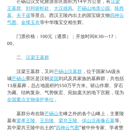
芒砀山汉文化旅游景区面积为14平方公里，有
汉梁
王墓群
、
刘邦斩蛇处
、
大汉雄风
、
芒砀山地质公园
、
陈胜
墓
、
夫子崖
等景点。西汉王陵内出土的国宝级文物
四神云
气图
、
金缕玉衣
等中华瑰宝交相生辉。
门票价格：100元（通票）；开放时间8:30—17：
00。
二、
汉梁王墓群
汉梁王墓群，又叫
芒砀山汉墓群
，位于国家5A级永
城
芒砀山
景区是汉朝
梁国
刘武及其家族的墓葬群，共包括
13座墓葬，总占地面积约550万平方米。斩山作廓、穿石
为藏、结构复杂、气势恢宏、宛如庞大的地下宫殿，现为
全国重点文物保护单位
。
墓群分布在除
芒砀山
主峰之外的各个山峰上，主要陵
墓有
梁孝王陵
、
王后陵
、
梁共王陵
、
僖山汉画像石墓
等。
其中梁共王陵中出土的“
四神云气图
”被中外专家、学者赞