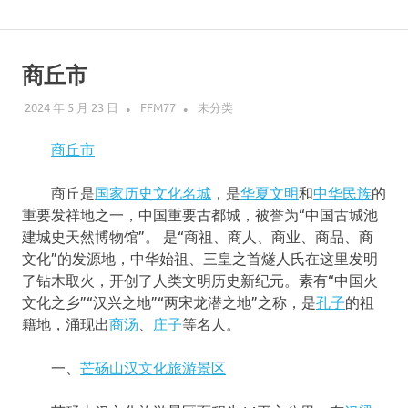
Skip
说
to
content
商丘市
走
2024 年 5 月 23 日
FFM77
未分类
就
商丘市
走
商丘是
国家历史文化名城
，是
华夏文明
和
中华民族
的
的
重要发祥地之一，中国重要古都城，被誉为“中国古城池
建城史天然博物馆”。 是“商祖、商人、商业、商品、商
旅
文化”的发源地，中华始祖、三皇之首燧人氏在这里发明
了钻木取火，开创了人类文明历史新纪元。素有“中国火
行
文化之乡”“汉兴之地”“两宋龙潜之地”之称，是
孔子
的祖
籍地，涌现出
商汤
、
庄子
等名人。
一、
芒砀山汉文化旅游景区