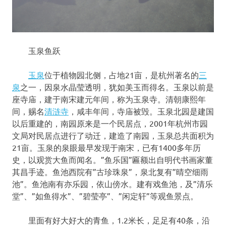
玉泉鱼跃
玉泉
位于植物园北侧，占地21亩，是杭州著名的
三
泉
之一，因泉水晶莹透明，犹如美玉而得名。玉泉以前是
座寺庙，建于南宋建元年间，称为玉泉寺。清朝康熙年
间，赐名
清涟寺
，咸丰年间，寺庙被毁。玉泉北园是建国
以后重建的，南园原来是一个民居点，2001年杭州市园
文局对民居点进行了动迁，建造了南园，玉泉总共面积为
21亩。玉泉的泉眼最早发现于南宋，已有1400多年历
史，以观赏大鱼而闻名。”鱼乐国”匾额出自明代书画家董
其昌手迹。鱼池西院有”古珍珠泉”，泉北复有”晴空细雨
池”。鱼池南有亦乐园，依山傍水。建有戏鱼池，及”清乐
堂”、”如鱼得水”、”碧莹亭”、”闲定轩”等观鱼景点。
里面有好大好大的青鱼，1.2米长，足足有40条，沿