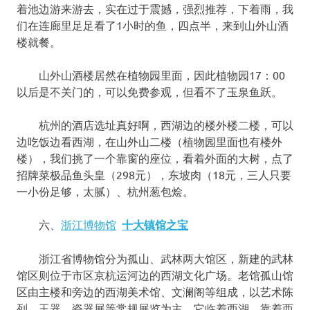
着池边游来游去，实在过于震撼，强烈推荐，下着雨，我
们在连廊里足足看了1小时的鱼，四点半，来到山外山酒
楼就餐。
山外山酒楼居然在植物园里面，因此植物园17：00
以后是不关门的，可以免费参观，但看不了玉泉鱼跃。
杭州的酒店选址真好啊，西湖边的楼外楼二楼，可以
边吃饭边看西湖，在山外山二楼（植物园里面也有楼外
楼），我们挑了一个靠窗的座位，看着外面的大树，点了
招牌菜极品鱼头皇（298元），东坡肉（18元，三人只要
一小份足够，太腻）、杭州葱包烩。
六、
浙江博物馆
十大镇馆之宝
浙江省博物馆分为孤山、武林两大馆区，新建的武林
馆区则位于市区京杭运河边的西湖文化广场。老馆孤山馆
区由主楼和旁边的西湖美术馆、文澜阁等组成，以艺术陈
列、玉器、瓷器展等常规展览为主。它临着西湖，靠着西