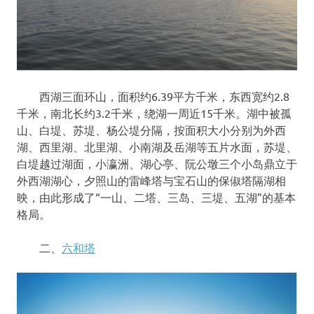
西湖三面环山，面积约6.39平方千米，东西宽约2.8
千米，南北长约3.2千米，绕湖一周近15千米。湖中被孤
山、白堤、苏堤、杨公堤分隔，按面积大小分别为外西
湖、西里湖、北里湖、小南湖及岳湖等五片水面，苏堤、
白堤越过湖面，小瀛洲、湖心亭、阮公墩三个小岛鼎立于
外西湖湖心，夕照山的雷峰塔与宝石山的保俶塔隔湖相
映，由此形成了“一山、二塔、三岛、三堤、五湖”的基本
格局。
二、
六和塔