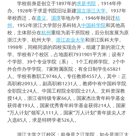
学校前身是创立于1897年的
求是书院
，1914年停
办。1928年于求是书院旧址新建
国立浙江大学
。1937年
举校西迁，在
遵义
、
湄潭
等地办学，1946年秋回迁
杭
州
。1952年浙江大学部分系科转入
中国科学院
和其他高
校，主体部分在
杭州
重组为若干所院校，后分别发展为原
浙江大学、杭州大学、
浙江农业大学
和浙江医科大学。
1998年，同根同源的四校实现合并，组建了新的浙江大
学。学校有7个校区，占地面积7931901平方米；设有7
个学部、39个专业学院（系）、1个工程师学院、2个中
外合作办学学院、7家附属医院；有全日制学生65821
人。学校有教职工9746人，专任教师4557人，其中：正
高职称2093人，副高职称1231人，教师中有中国科学院
全职院士24人、中国工程院全职院士21人、文科资深教
授14人，浙江省特级专家66人，国家杰出青年科学基金
获得者193人，国家优秀青年科学基金获得214人，国家
“万人计划”领军人111人，国家“万人计划”青年拔尖人才
入选85人，求是特聘学者526人。
浙江大学之江校区：前身是之江学院，如今是浙江大