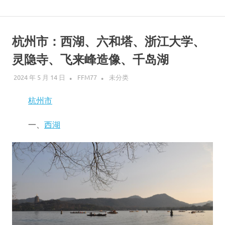
Skip
说
to
content
杭州市：西湖、六和塔、浙江大学、
走
灵隐寺、飞来峰造像、千岛湖
就
2024 年 5 月 14 日
FFM77
未分类
走
杭州市
的
一、
西湖
旅
行