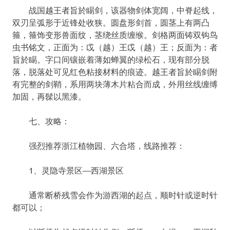
战国越王者旨於睗剑，该器物剑体宽阔，中脊起线，
双刃呈弧形于近锋处收狭。圆盘形剑首，圆茎上有两凸
箍，箍饰变形兽面纹，茎绕丝质缠缑。剑格两面铸双钩鸟
虫书铭文，正面为：戉（越）王戉（越）王；反面为：者
旨於睗。字口间镶嵌着薄如蝉翼的绿松石，现有部分脱
落，脱落处可见红色粘接材料的痕迹。越王者旨於睗剑附
有完整的剑鞘，系用两块薄木片粘合而成，外用丝线缠缚
加固，再髹以黑漆。
七、攻略：
强烈推荐浙江植物园、六合塔，线路推荐：
1、灵隐寺景区—西湖景区
通常断桥残雪会作为游西湖的起点，顺时针或逆时针
都可以；