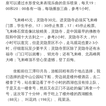
座可以通过水形变化来表现乐曲的音乐喷泉，每天19：
00和20：00各有一场，每场播放三曲，参考1小时。
飞来峰45元，灵隐寺30元。进灵隐寺必须买飞来峰
门票，学生半价。17：30停止售票，17：45停止检票。
飞来峰石窟造像比较精美，灵隐寺，是中国最早的佛教寺
院和中国十大古刹之一，参考2小时。灵隐寺不大，约1
小时可以逛完，但是灵隐景区不小，走马观花也要2-3小
时，仔细逛玩至少要半天；灵隐寺景区除了灵隐寺还有永
福寺（门口可以就餐）、韬光寺；还有飞来峰、北高峰两
大峰；飞来峰顶不登心里遗憾，登了后悔。
坐船前往三潭印月岛，游船回程有四个地点选择，我
们选择的是中山公园站下船，旁边就是楼外楼酒店，去二
楼拿了号，站在窗边看了半个小时的西湖也没有排上队，
于是又去一楼拿号，然后又在正门不远处的偏门再拿一个
号，这次等了十分钟，终于吃上了楼外楼的西湖醋鱼
（88元）、叫花鸡（198元）、莼菜汤。