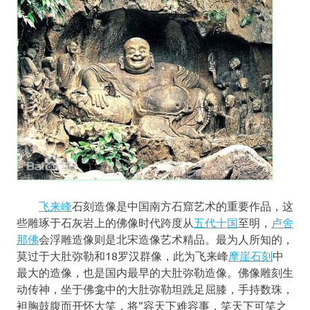
飞来峰
石刻造像是中国南方石窟艺术的重要作品，这
些雕琢于石灰岩上的佛像时代跨度从
五代十国
至明，
卢舍
那佛
会浮雕造像则是北宋造像艺术精品。最为人所知的，
莫过于大肚弥勒和18罗汉群像，此为飞来峰
摩崖石刻
中
最大的造像，也是国内最早的大肚弥勒造像。佛像雕刻生
动传神，坐于佛龛中的大肚弥勒坦跣足屈膝，手持数珠，
袒胸鼓腹而开怀大笑，将“容天下难容事，笑天下可笑之