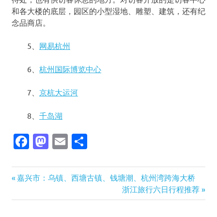
和各大楼的底层，园区的小型湿地、雕塑、建筑，还有纪
念品商店。
5、
网易杭州
6、
杭州国际博览中心
7、
京杭大运河
8、
千岛湖
Facebook
Mastodon
Email
分
享
Previous
文
嘉兴市：乌镇、西塘古镇、钱塘潮、杭州湾跨海大桥
Post:
Next
浙江旅行六日行程推荐
章
Post: