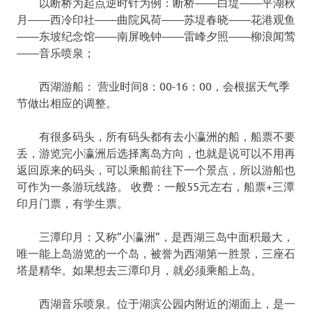
以断桥为起点逆时针为例：断桥——白堤——平湖秋
月——西冷印社——曲院风荷——苏堤春晓——花港观鱼
——东坡纪念馆——南屏晚钟——雷峰夕照——柳浪闻莺
——音乐喷泉；
西湖游船： 营业时间8：00-16：00，会根据天气季
节做出相应的调整。
有很多码头，所有码头都有去小瀛洲的船，船票不要
丢，游览完小瀛洲后选择离岛方向，也就是说可以不用再
返回原来的码头，可以乘船前往下一个景点，所以游船也
可作为一条游玩线路。 收费：一般55元左右，船票+三潭
印月门票，有学生票。
三潭印月：又称”小瀛洲”，是西湖三岛中面积最大，
唯一能上岛游览的一个岛，被誉为西湖第一胜景，三座石
塔是精华。如果想去三潭印月，就必须乘船上岛。
西湖音乐喷泉。位于湖滨公园内附近的湖面上，是一