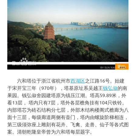
六和塔位于浙江省杭州市
西湖区
之江路16号。始建
于宋开宝三年（970年），塔基原址系吴越王
钱弘俶
的南
果园。钱弘俶舍园建塔原为镇压江潮。塔高59.89米，外
看13层， 塔内只有7层，塔外各层檐角挂有104只铁铃。
内部塔芯为砖石结构分七层，外部木结构楼阁式檐廊为八
面十三层，每级廊道两侧有壶门，塔内由螺旋阶梯相连，
第三级须弥座上雕刻有花卉、飞禽、走兽、仙子等各式图
案。清朝乾隆皇帝曾为六和塔每层题字。