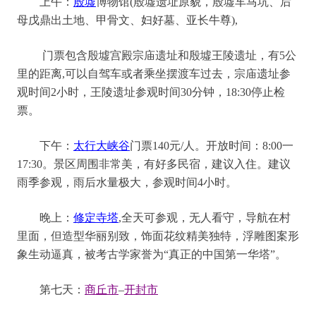
上午：
殷墟
博物馆
(
殷墟遗址原貌
，
殷墟车马坑、后
母戊鼎出土地、甲骨文、妇好墓、亚长牛尊
),
门票包含殷墟宫殿宗庙遗址和殷墟王陵遗址
，
有
5公
里的距离,可以自驾车或者乘坐摆渡车过去
，
宗庙遗址
参
观时间
2小时，
王陵遗址
参观时间
3
0分钟，18:30停止检
票
。
下午：
太行大峡谷
门票
140元/人。开放时间
：
8:00一
17:30
。
景区周围非常美
，有
好多民宿，
建议入住
。
建议
雨季参观，雨后
水量极大，
参观时间
4小时
。
晚上：
修定寺塔
,
全天可参观，无人看守，导航在村
里面，但
造型华丽别致，饰面花纹精美独特，浮雕图案形
象生动逼真，被考古学家誉为
“真正的中国第一华塔”。
第七天
：
商丘市
–
开封市