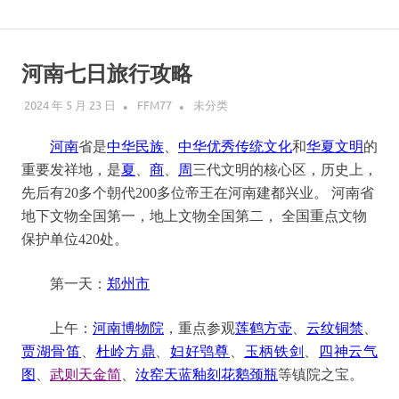
Skip
说
to
content
河南七日旅行攻略
走
2024 年 5 月 23 日
FFM77
未分类
就
河南
省是
中华民族
、
中华优秀传统文化
和
华夏文明
的
走
重要发祥地，是
夏
、
商
、
周
三代文明的核心区，历史上，
先后有
20多个朝代200多位帝王在河南建都兴业。
河南省
的
地下文物全国第一，地上文物全国第二，
全国重点文物
保护单位
420处
。
旅
行
第一天
：
郑州市
上午：
河南博物院
，重点参观
莲鹤方壶
、
云纹铜禁
、
贾湖骨笛
、
杜岭方鼎
、
妇好鸮尊
、
玉柄铁剑
、
四神云气
图
、
武则天金简
、
汝窑天蓝釉刻花鹅颈瓶
等
镇院之宝。