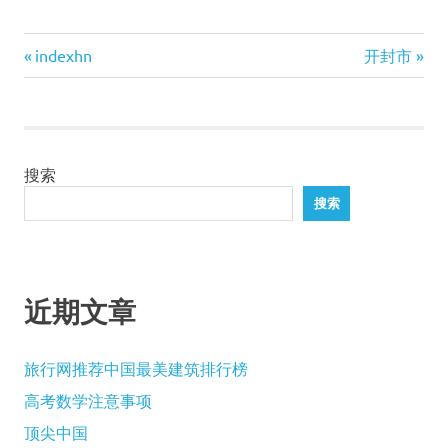
享
Previous
Next
文
indexhn
开封市
Post:
Post:
章
导
搜索
航
搜索
近期文章
旅行网推荐中国最美建筑排行榜
高考数学注意事项
顶尖中国