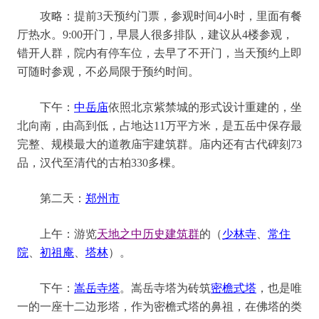
攻略
：
提前
3天预约门票，参观时间4小时，里面有餐
厅热水。9:00开门，早晨人很多排队，建议从4楼参观，
错开人群，院内有停车位，去早了不开门，当天预约上即
可随时参观，不必局限于预约时间。
下午
：
中岳庙
依照北京紫禁城的形式设计重建的，坐
北向南，由高到低，占地达
11万平方米，
是五岳中保存最
完整、规模最大的道教庙宇建筑群。庙内还有古代碑刻
73
品，汉代至清代的古柏330多棵。
第二天
：
郑州市
上午：
游览
天地之中历史建筑群
的
（
少林寺
、
常住
院
、
初祖庵
、
塔林
）
。
下午
：
嵩岳寺塔
。
嵩岳寺塔为砖筑
密檐式塔
，也是唯
一的一座十二边形塔，
作为密檐式塔的鼻祖，在佛塔的类