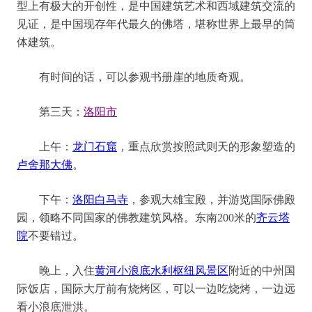
型上有极大的开创性，是中国建筑艺术和西域建筑交流的
见证，是中国现存年代最久的佛塔，堪称世界上最早的筒
体建筑。
有时间的话，可以参观
书册崖
的地质奇观。
第三天
：
洛阳市
上午：
龙门石窟
，
重点
欣赏
按照武则天的形象塑造的
卢舍那大佛
。
下午
：
洛阳白马寺
，参观大雄宝殿
，
并游览国际佛殿
园，领略不同国家的佛教建筑风格。
东南
200米的
齐云塔
院
不要错过。
晚上，入住
黄河小浪底水利枢纽风景区
附近的
中州国
际饭店
，
国际
大厅
前有烧烤区，可以一边吃烧烤，一边
远
看小浪底
泄洪。