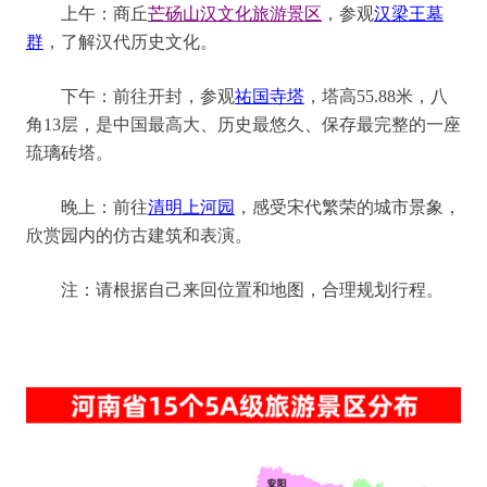
上午：
商丘
芒砀山汉文化旅游景区
，参观
汉梁王墓
群
，了解汉代历史文化。
下午
：
前往开封，参观
祐国寺塔
，
塔高
55.88米，八
角13层，是中国最高大、历史最悠久、保存最完整的一座
琉璃砖塔
。
晚上
：
前往
清明上河园
，感受宋代繁荣的城市景象，
欣赏园内的仿古建筑和表演。
注：请根据自己来回位置和地图，合理规划行程。