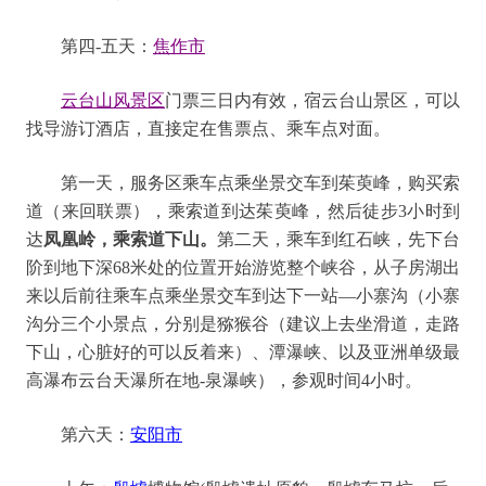
第
四
-五
天
：
焦作市
云台山风景区
门票三日内有效
，
宿云台山景区
，
可以
找导游订酒店，直接定在售票点、乘车点对面。
第一天，
服务区乘车点乘坐景交车到茱萸峰
，购买索
道（来回联票），乘索道到达
茱萸峰
，然后徒步
3小时
到
达
凤凰岭
，乘索道下山。
第二天，
乘车
到
红石峡
，
先下台
阶到地下深
68米处的位置开始游览整个峡谷
，
从子房湖出
来以后前往乘车点乘坐景交车到达下一站
—小寨沟（小寨
沟分三个小景点，分别是猕猴谷
（
建议
上去坐
滑道
，走路
下山，心脏好的可以反着来
）
、潭瀑峡、以及亚洲单级最
高瀑布云台天瀑所在地
-泉瀑峡）
，参观时间
4小时
。
第六天
：
安阳市