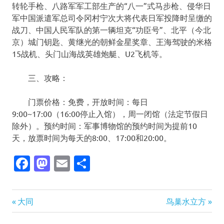
转轮手枪、八路军军工部生产的“八一”式马步枪、侵华日
军中国派遣军总司令冈村宁次大将代表日军投降时呈缴的
战刀、中国人民军队的第一辆坦克“功臣号”、北平（今北
京）城门钥匙、黄继光的朝鲜金星奖章、王海驾驶的米格
15战机、头门山海战英雄炮艇、U2飞机等。
三、攻略：
门票价格：免费，开放时间：每日
9:00~17:00（16:00停止入馆），周一闭馆（法定节假日
除外）。预约时间：军事博物馆的预约时间为提前10
天，放票时间为每天的8:00、17:00和20:00。
Facebook
Mastodon
Email
分
享
Previous
Next
文
大同
鸟巢水立方
Post:
Post: