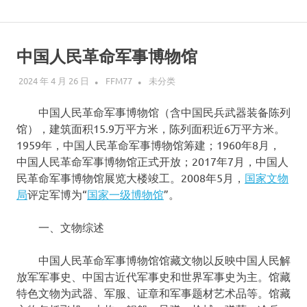
Skip
说
to
content
中国人民革命军事博物馆
走
2024 年 4 月 26 日
FFM77
未分类
就
中国人民革命军事博物馆（含中国民兵武器装备陈列
走
馆），建筑面积15.9万平方米，陈列面积近6万平方米。
1959年，中国人民革命军事博物馆筹建；1960年8月，
的
中国人民革命军事博物馆正式开放；2017年7月，中国人
民革命军事博物馆展览大楼竣工。2008年5月，
国家文物
旅
局
评定军博为“
国家一级博物馆
”。
行
一、文物综述
中国人民革命军事博物馆馆藏文物以反映中国人民解
放军军事史、中国古近代军事史和世界军事史为主。馆藏
特色文物为武器、军服、证章和军事题材艺术品等。馆藏