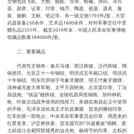
文物包括飞机、大炮、舰船、导弹、枪械、弹药、冷兵
器、勋章、证章、印章、钱币、陶器、瓷器、器具、服
装、旗帜、文献、笔记等。有一级文物1793件/套，大型
武器装备250余件，艺术品1600余件，对外军事交往中受
赠礼品2551件。 截至2019年末，中国人民革命军事博物
馆藏品数量184000件/套。
二、重要藏品
代表性文物有：秦兵马俑、西汉铁铍、汉代钩镶、隋
铜虎符、元至正十一年铜铳、明洪武五年碗口铳、明洪武
十年铜铳、明东司房锦字号象牙腰牌、明王忬象牙腰牌、
清神威无敌大将军炮、太平天国铁炮、左宗棠印章、丁汝
昌战袍、“镇远”舰铁锚、金陵机器局造铜炮、加特林机
枪、叶挺北伐战争使用的指挥刀、朱德在南昌起义中使用
的手枪、毛泽东送给袁文才的皮裹腿、贺龙的狮钮印章、
红军的第一部电台、中央革命军事委员会印章、周恩来的
红星奖章、泸定桥铁索、贺龙题写的“兴盛番族”锦幛、黄
土岭战斗击毙阿部规秀的迫击炮、杨靖宇的印章、左权的