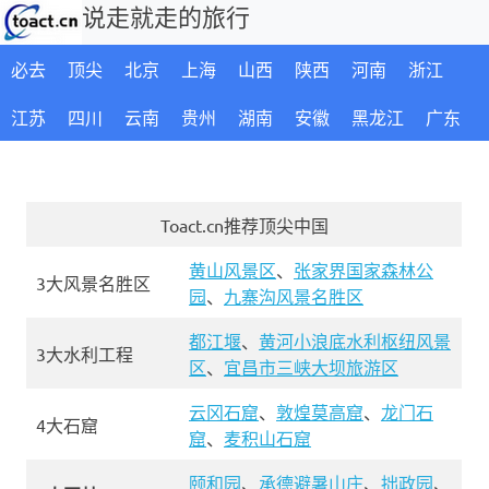
说走就走的旅行
必去
顶尖
北京
上海
山西
陕西
河南
浙江
江苏
四川
云南
贵州
湖南
安徽
黑龙江
广东
Toact.cn推荐顶尖中国
黄山风景区
、
张家界国家森林公
3大风景名胜区
园
、
九寨沟风景名胜区
都江堰
、
黄河小浪底水利枢纽风景
3大水利工程
区
、
宜昌市三峡大坝旅游区
云冈石窟
、
敦煌莫高窟
、
龙门石
4大石窟
窟
、
麦积山石窟
颐和园
、
承德避暑山庄
、
拙政园
、