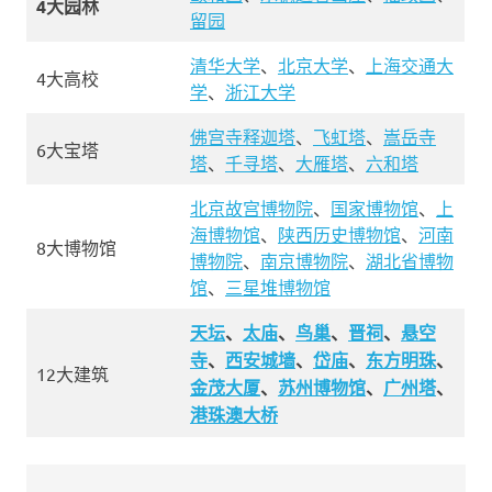
4大园林
留园
清华大学
、
北京大学
、
上海交通大
4大高校
学
、
浙江大学
佛宫寺释迦塔
、
飞虹塔
、
嵩岳寺
6大宝塔
塔
、
千寻塔
、
大雁塔
、
六和塔
北京故宫博物院
、
国家博物馆
、
上
海博物馆
、
陕西历史博物馆
、
河南
8大博物馆
博物院
、
南京博物院
、
湖北省博物
馆
、
三星堆博物馆
天坛
、
太庙
、
鸟巢
、
晋祠
、
悬空
寺
、
西安城墙
、
岱庙
、
东方明珠
、
12大建筑
金茂大厦
、
苏州博物馆
、
广州塔
、
港珠澳大桥