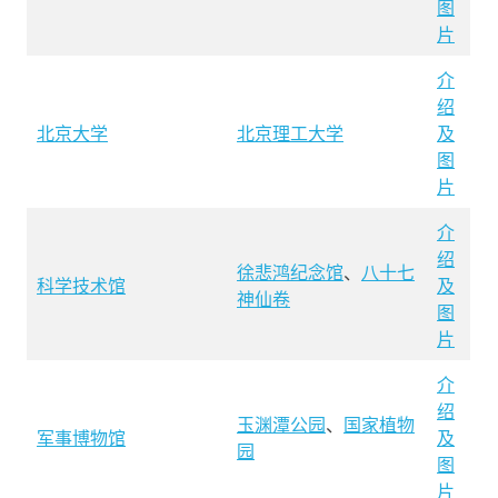
图
片
介
绍
北京大学
北京理工大学
及
图
片
介
绍
徐悲鸿纪念馆
、
八十七
科学技术馆
及
神仙卷
图
片
介
绍
玉渊潭公园
、
国家植物
军事博物馆
及
园
图
片