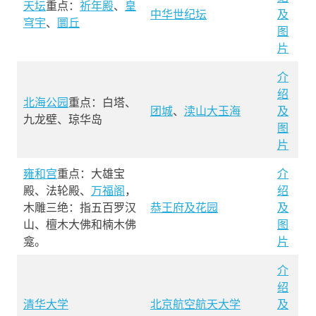
天坛
重点：
祈年殿
、
皇
中华世纪坛
及
穹宇
、
圜丘
图
片
介
绍
北海公园
重点：白塔、
团城
、
渎山大玉海
及
九龙壁、琼华岛
图
片
雍和宫
重点：大雄宝
介
殿、法轮殿、
万福阁
，
绍
木雕三绝：指五百罗汉
恭王府及花园
及
山、檀木大佛和楠木佛
图
龛。
片
介
绍
清华大学
北京航空航天大学
及