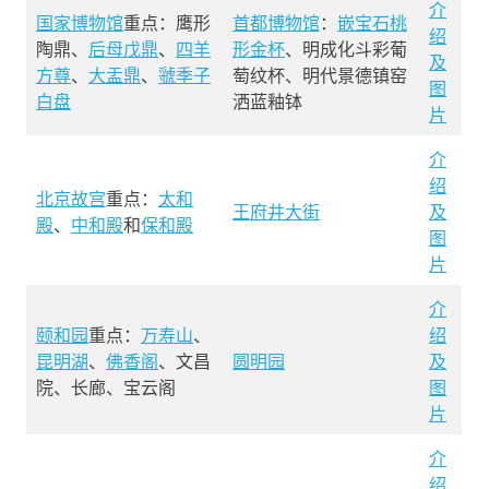
介
国家博物馆
重点：鹰形
首都博物馆
：
嵌宝石桃
绍
陶鼎、
后母戊鼎
、
四羊
形金杯
、明成化斗彩葡
及
方尊
、
大盂鼎
、
虢季子
萄纹杯、明代景德镇窑
图
白盘
洒蓝釉钵
片
介
绍
北京故宫
重点：
太和
王府井大街
及
殿
、
中和殿
和
保和殿
图
片
介
颐和园
重点：
万寿山
、
绍
昆明湖
、
佛香阁
、文昌
圆明园
及
院、长廊、宝云阁
图
片
介
绍