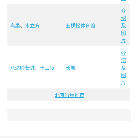
介
绍
鸟巢
、
水立方
五棵松体育馆
及
图
片
介
绍
八达岭长城
、
十三陵
长城
及
图
片
北京行程推荐