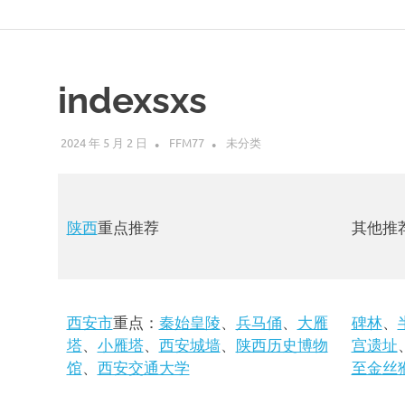
Skip
说
to
content
走
indexsxs
就
2024 年 5 月 2 日
FFM77
未分类
走
陕西
重点推荐
其他推
的
旅
西安市
重点：
秦始皇陵
、
兵马俑
、
大雁
碑林
、
行
塔
、
小雁塔
、
西安城墙
、
陕西历史博物
宫遗址
馆
、
西安交通大学
至金丝