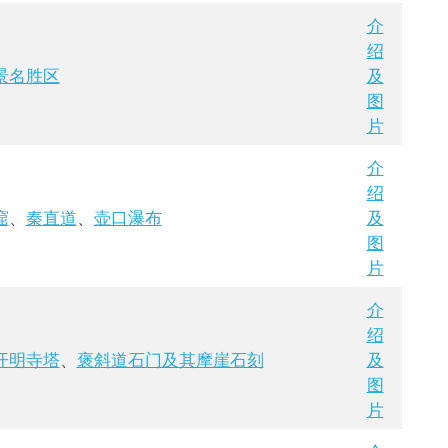
介
绍
景名胜区
及
图
片
介
绍
窟
、
秦直道
、
壶口瀑布
及
图
片
介
绍
开明寺塔
、
褒斜道石门及其摩崖石刻
及
图
片