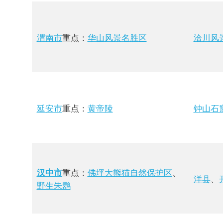
渭南市
重点：
华山风景名胜区
洽川风
延安市
重点：
黄帝陵
钟山石
重点：
佛坪大熊猫自然保护区
、
汉中市
洋县
、
野生朱鹮