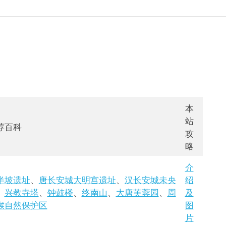
本
站
荐百科
攻
略
介
半坡遗址
、
唐长安城大明宫遗址
、
汉长安城未央
绍
、
兴教寺塔
、
钟鼓楼
、
终南山
、
大唐芙蓉园
、
周
及
猴自然保护区
图
片